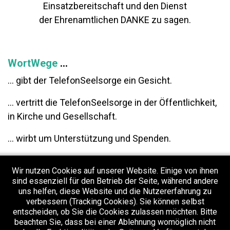
Einsatzbereitschaft und den Dienst
der Ehrenamtlichen DANKE zu sagen.
WortWege
...
... gibt der TelefonSeelsorge ein Gesicht.
... vertritt die TelefonSeelsorge in der Öffentlichkeit,
in Kirche und Gesellschaft.
... wirbt um Unterstützung und Spenden.
Dazu veranstaltet WortWege Konzerte und
Wir nutzen Cookies auf unserer Website. Einige von ihnen
Lesungen, hält Vorträge zur Arbeit der
sind essenziell für den Betrieb der Seite, während andere
TelefonSeelsorge, und unterhält Kontakte zu Presse,
uns helfen, diese Website und die Nutzererfahrung zu
anderen Medien und Institutionen.
verbessern (Tracking Cookies). Sie können selbst
entscheiden, ob Sie die Cookies zulassen möchten. Bitte
beachten Sie, dass bei einer Ablehnung womöglich nicht